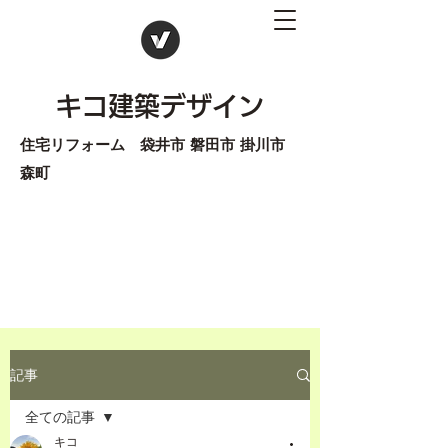
キコ建築デザイン
住宅リフォーム 袋井市 磐田市 掛川市
森町
記事
全ての記事
キコ