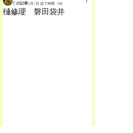
全ての記事
2023年2月1日
読了時間: 0分
樋修理 磐田袋井
お知らせ