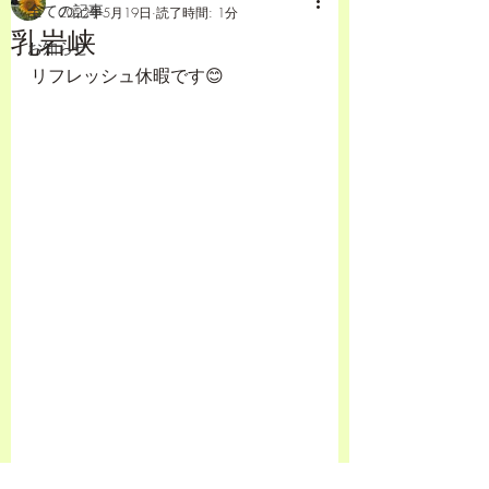
全ての記事
2022年5月19日
読了時間: 1分
乳岩峡
お知らせ
リフレッシュ休暇です😊