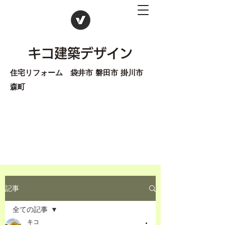
キコ建築デザイン
住宅リフォーム 袋井市 磐田市 掛川市
森町
記事
全ての記事
キコ