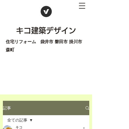
キコ建築デザイン
住宅リフォーム 袋井市 磐田市 掛川市
森町
記事
全ての記事
キコ