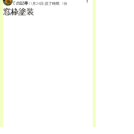
全ての記事
2023年11月24日
読了時間: 1分
窓枠塗装
お知らせ