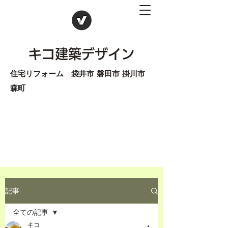
キコ建築デザイン
住宅リフォーム 袋井市 磐田市 掛川市
森町
記事
全ての記事
キコ