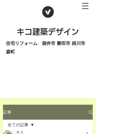
キコ建築デザイン
住宅リフォーム 袋井市 磐田市 掛川市
森町
記事
全ての記事
キコ