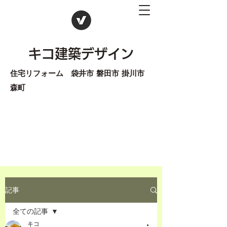
キコ建築デザイン
住宅リフォーム 袋井市 磐田市 掛川市
森町
記事
全ての記事
キコ