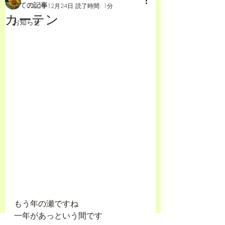
全ての記事
2022年12月24日
読了時間: 1分
カーテン
お知らせ
もう年の瀬ですね
一年があっという間です