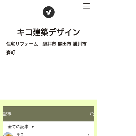
キコ建築デザイン
住宅リフォーム 袋井市 磐田市 掛川市
森町
記事
全ての記事
キコ