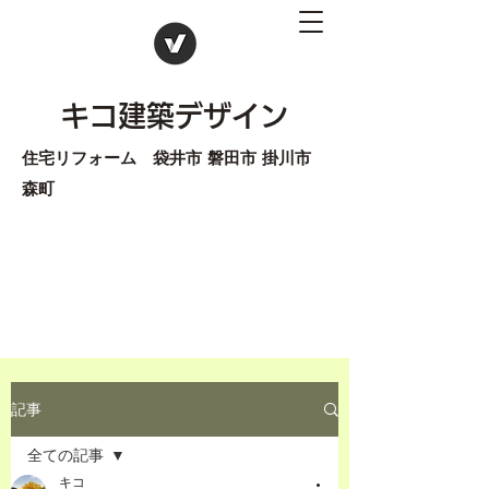
キコ建築デザイン
住宅リフォーム 袋井市 磐田市 掛川市
森町
記事
全ての記事
キコ