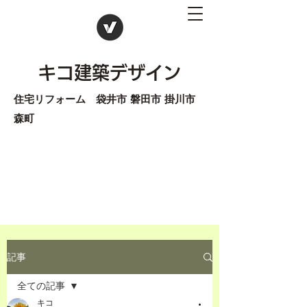
キコ建築デザイン
住宅リフォーム 袋井市 磐田市 掛川市
森町
記事
全ての記事
キコ