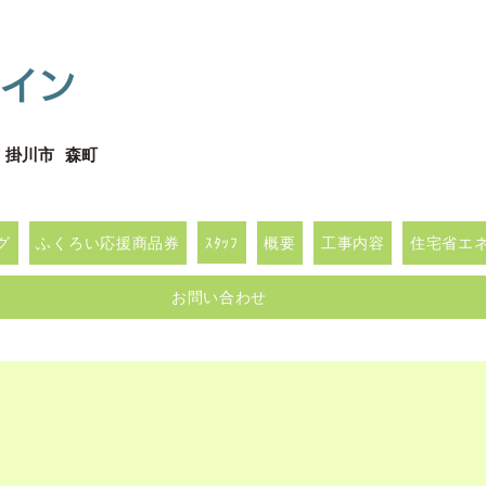
イン
 掛川市 森町
グ
ふくろい応援商品券
ｽﾀｯﾌ
概要
工事内容
住宅省エネｷ
お問い合わせ