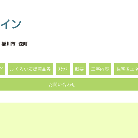
イン
 掛川市 森町
グ
ふくろい応援商品券
ｽﾀｯﾌ
概要
工事内容
住宅省エネｷ
お問い合わせ