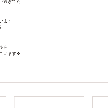
い過ぎてた
います
️
ルを
ています🍀