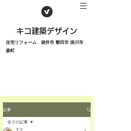
キコ建築デザイン
住宅リフォーム 袋井市 磐田市 掛川市
森町
記事
全ての記事
キコ