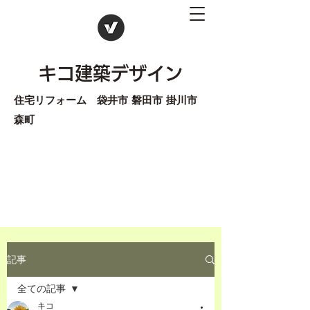
キコ建築デザイン
住宅リフォーム 袋井市 磐田市 掛川市
森町
記事
全ての記事
キコ