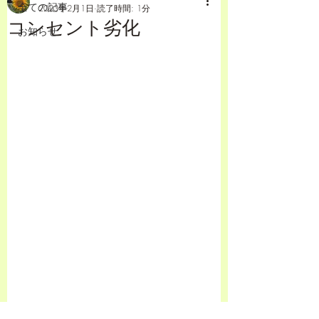
全ての記事
2023年2月1日
読了時間: 1分
コンセント劣化
お知らせ