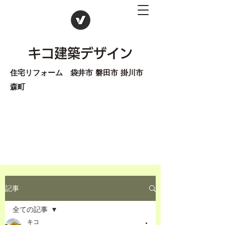
キコ建築デザイン
住宅リフォーム 袋井市 磐田市 掛川市
森町
記事
全ての記事
キコ