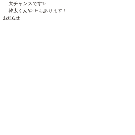
大チャンスです✨
乾太くんやI Hもあります！
お知らせ
コメント
コメントを追加…
キコ建築デザイン