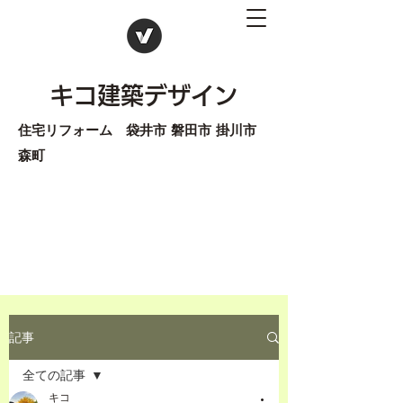
キコ建築デザイン
住宅リフォーム 袋井市 磐田市 掛川市
森町
記事
全ての記事
キコ