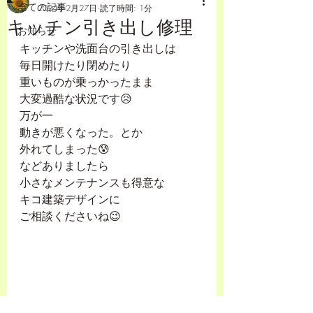
全ての記事
2024年2月27日
読了時間: 1分
キッチン引き出し修理
お知らせ
キッチンや洗面台の引き出しは
毎日開けたり閉めたり
重いものが乗っかったまま
大変過酷な状況です😥
万が一
動きが悪くなった。とか
外れてしまった😰
などありましたら
小さなメンテナンスも得意な
キコ建築デザインに
ご相談くださいね😉