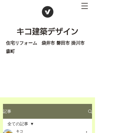
キコ建築デザイン
住宅リフォーム 袋井市 磐田市 掛川市
森町
記事
全ての記事
キコ