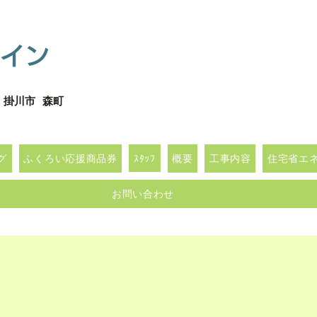
イン
 掛川市 森町
グ
ふくろい応援商品券
ｽﾀｯﾌ
概要
工事内容
住宅省エネｷ
お問い合わせ