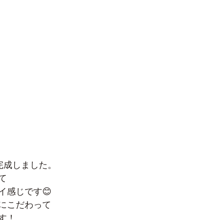
完成しました。
て
イ感じです😊
にこだわって
す！