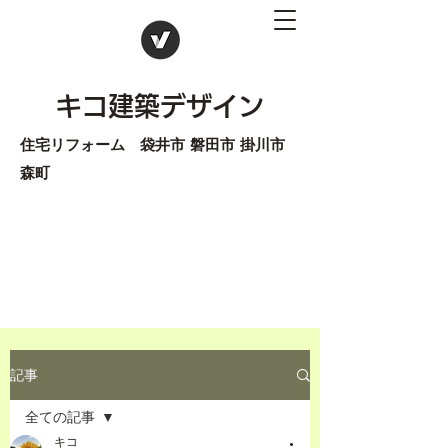
キコ建築デザイン
住宅リフォーム 袋井市 磐田市 掛川市
森町
記事
全ての記事
キコ