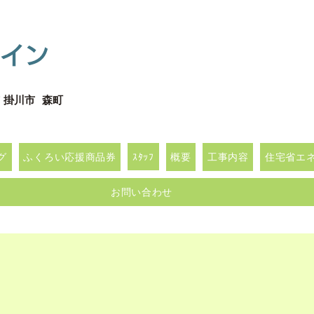
イン
 掛川市 森町
グ
ふくろい応援商品券
ｽﾀｯﾌ
概要
工事内容
住宅省エネｷ
お問い合わせ