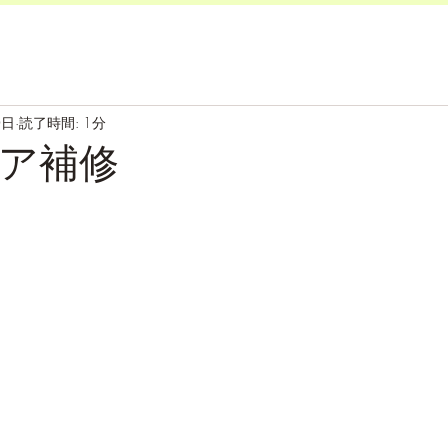
0日
読了時間: 1分
ア補修