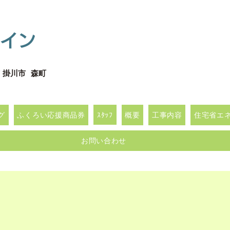
イン
 掛川市 森町
グ
ふくろい応援商品券
ｽﾀｯﾌ
概要
工事内容
住宅省エネｷ
お問い合わせ