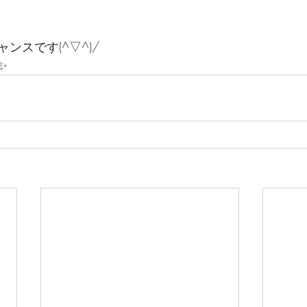
ンスです(^▽^)/
✨