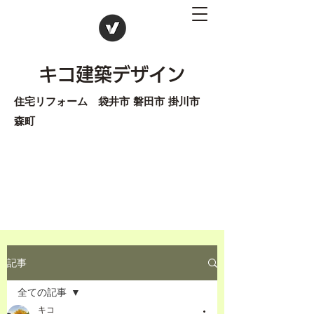
キコ建築デザイン
住宅リフォーム 袋井市 磐田市 掛川市
森町
記事
全ての記事
キコ