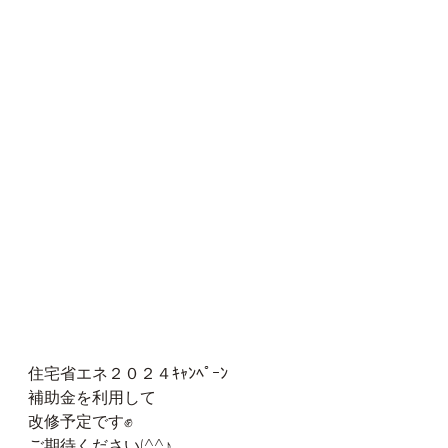
住宅省エネ２０２４ｷｬﾝﾍﾟｰﾝ
補助金を利用して
改修予定です✊
ご期待ください(^^♪