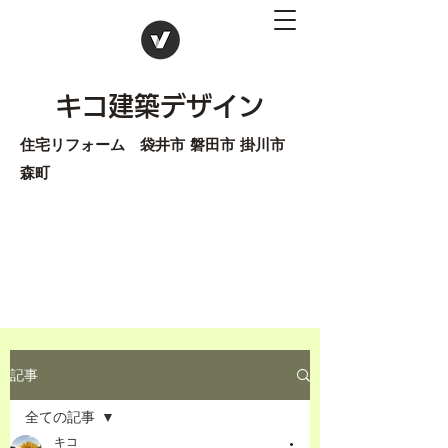
キコ建築デザイン
住宅リフォーム 袋井市 磐田市 掛川市
森町
記事
全ての記事
キコ