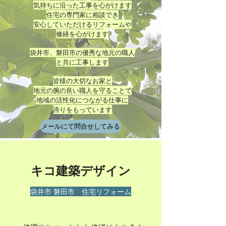
気持ちに沿った工事を心がけます
住宅の専門家に相談でき
安心していただけるリフォームや
修繕を心がけます
袋井市、磐田市の優秀な地元の職人
と共に工事します
皆様の大切なお家と
地元の腕の良い職人を守ることで
地域の活性化につながる仕事に
誇りをもっています
メールにて問合せしてみる
​キコ建築デザイン
袋井市 磐田市 住宅リフォーム