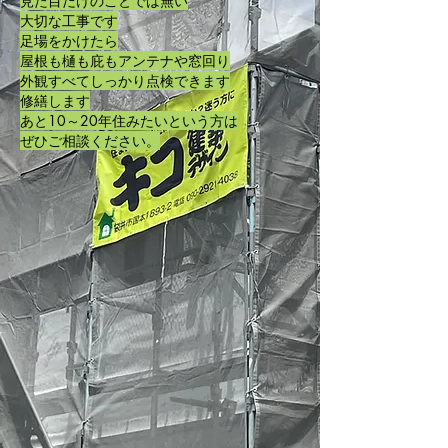
見た目だけのことでは無い
大切な工事です
​足場をかけたら
屋根も樋も庇もアンテナや窓回り
外観すべてしっかり
点検できます
修繕します
あと10～20年住みたいという方は
ぜひご相談ください。