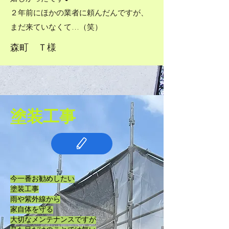
２年前にほかの業者に頼んだんですが、
まだ来ていなくて…（笑）
森町 Ｔ様
​塗装工事
今一番お勧めしたい
塗装工事
雨や紫外線から
家自体を守る
大切なメンテナンスですが